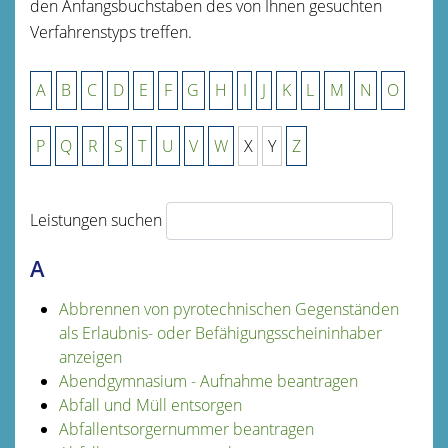
den Anfangsbuchstaben des von Ihnen gesuchten
Verfahrenstyps treffen.
A
B
C
D
E
F
G
H
I
J
K
L
M
N
O
P
Q
R
S
T
U
V
W
X
Y
Z
Leistungen suchen
A
Abbrennen von pyrotechnischen Gegenständen
als Erlaubnis- oder Befähigungsscheininhaber
anzeigen
Abendgymnasium - Aufnahme beantragen
Abfall und Müll entsorgen
Abfallentsorgernummer beantragen