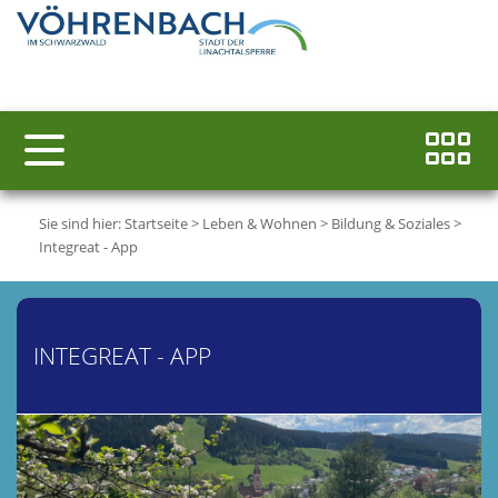
Sie sind hier:
Startseite
>
Leben & Wohnen
>
Bildung & Soziales
>
Integreat - App
INTEGREAT - APP