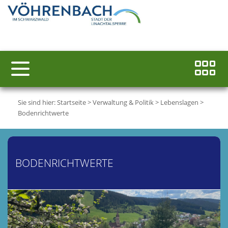
Sie sind hier:
Startseite
>
Verwaltung & Politik
>
Lebenslagen
>
Bodenrichtwerte
BODENRICHTWERTE