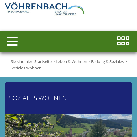
Sie sind hier:
Startseite
>
Leben & Wohnen
>
Bildung & Soziales
>
Soziales Wohnen
SOZIALES WOHNEN