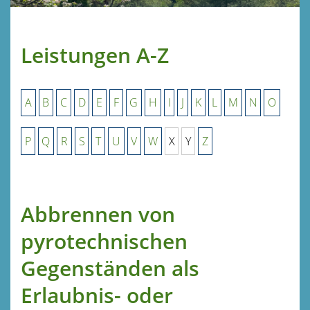
Leistungen A-Z
A
B
C
D
E
F
G
H
I
J
K
L
M
N
O
P
Q
R
S
T
U
V
W
X
Y
Z
Abbrennen von
pyrotechnischen
Gegenständen als
Erlaubnis- oder