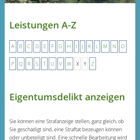
Leistungen A-Z
A
B
C
D
E
F
G
H
I
J
K
L
M
N
O
P
Q
R
S
T
U
V
W
X
Y
Z
Eigentumsdelikt anzeigen
Sie können eine Strafanzeige stellen, ganz gleich, ob
Sie geschädigt sind, eine Straftat bezeugen können
oder unbeteiligt sind. Eine schnelle Bearbeitung wird