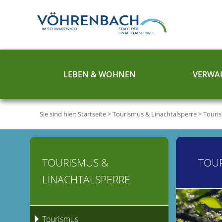
LEBEN & WOHNEN
VERWAL
Sie sind hier:
Startseite
>
Tourismus & Linachtalsperre
>
Touri
TOURISMUS &
TOU
LINACHTALSPERRE
Tourismus