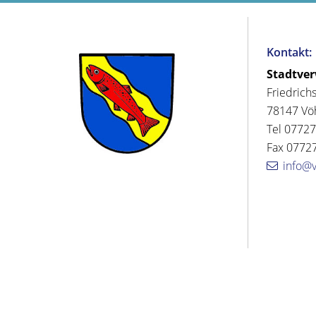
Kontakt:
Stadtve
Friedrich
78147 Vö
Tel 07727
Fax 07727
info@