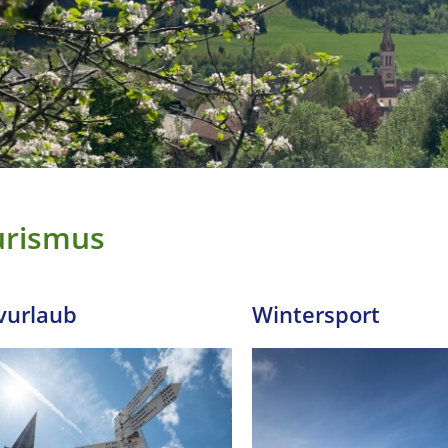
urismus
vurlaub
Wintersport