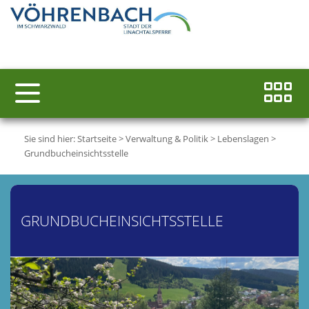
Sie sind hier:
Startseite
>
Verwaltung & Politik
>
Lebenslagen
>
Grundbucheinsichtsstelle
GRUNDBUCHEINSICHTSSTELLE