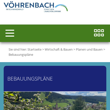
Sie sind hier:
Startseite
>
Wirtschaft & Bauen
>
Planen und Bauen
>
Bebauungspläne
BEBAUUNGSPLÄNE