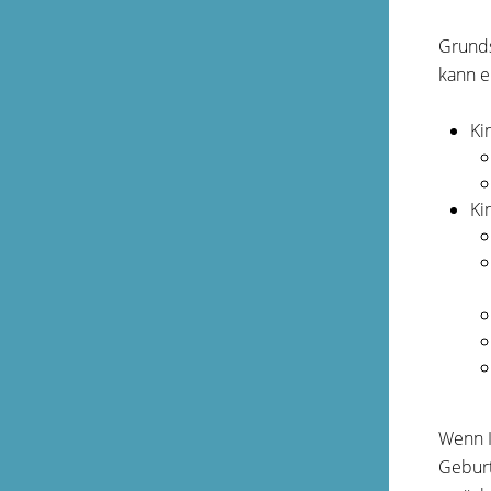
Grunds
kann e
Ki
Ki
Wenn I
Geburt