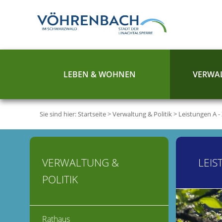
LEBEN & WOHNEN
VERWAL
Sie sind hier:
Startseite
>
Verwaltung & Politik
>
Leistungen A -
VERWALTUNG &
LEIS
POLITIK
Rathaus