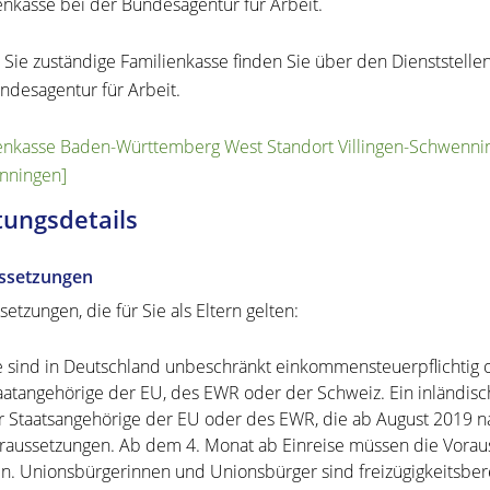
enkasse bei der Bundesagentur für Arbeit.
r Sie zuständige Familienkasse finden Sie über den Dienststellen
ndesagentur für Arbeit.
enkasse Baden-Württemberg West Standort Villingen-Schwenninge
nningen]
tungsdetails
ssetzungen
etzungen, die für Sie als Eltern gelten:
e sind in Deutschland unbeschränkt einkommensteuerpflichtig od
aatangehörige der EU, des EWR oder der Schweiz. Ein inländisch
r Staatsangehörige der EU oder des EWR, die ab August 2019 n
raussetzungen. Ab dem 4. Monat ab Einreise müssen die Vorauss
in. Unionsbürgerinnen und Unionsbürger sind freizügigkeitsbere