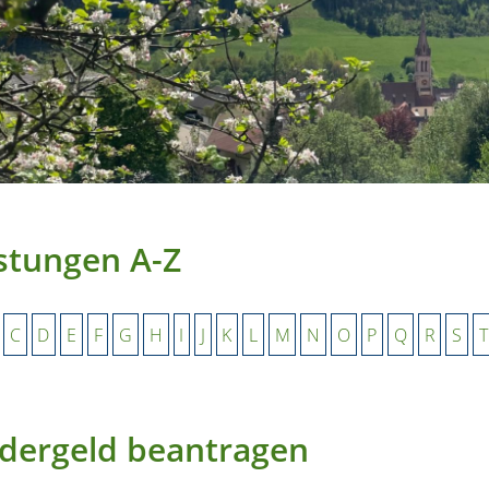
stungen A-Z
C
D
E
F
G
H
I
J
K
L
M
N
O
P
Q
R
S
T
dergeld beantragen