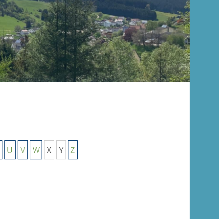
U
V
W
X
Y
Z