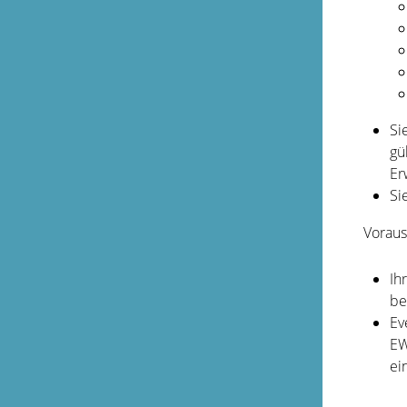
Si
gü
Er
Si
Voraus
Ih
be
Ev
EW
ei