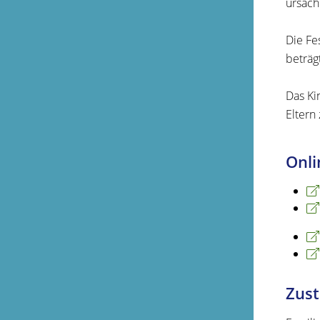
ursächl
Die Fe
beträg
Das Ki
Eltern
Onli
Zust