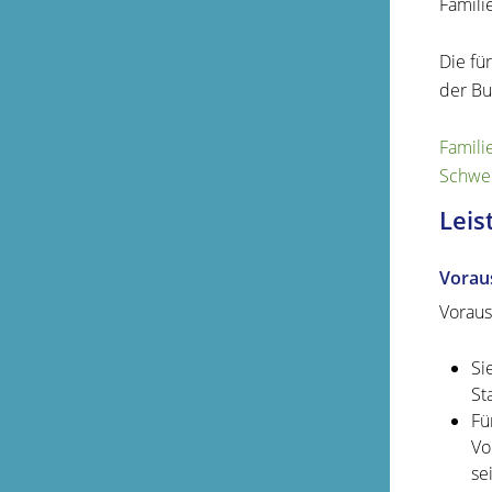
Famili
Die fü
der Bu
Famili
Schwe
Leis
Vorau
Vorauss
Si
St
Fü
Vo
se