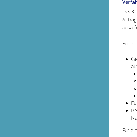
Verfa
Das Ki
Anträg
auszuf
Für ei
Ge
au
Fü
Be
Na
Für ei