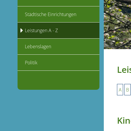
Städtische Einrichtungen
Leistungen A - Z
Lebenslagen
Politik
Lei
A
B
Kin