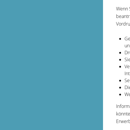
Wenn S
beantr
Vordru
Ge
un
Dr
Si
Ve
In
Se
Di
We
Inform
könnte
Erwerb