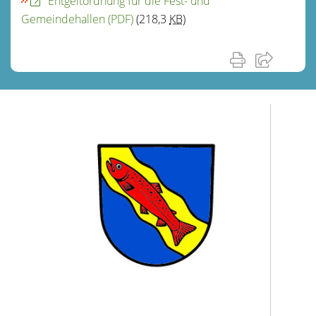
Entgeltordnung für die Fest- und
Gemeindehallen
(PDF)
(218,3
KB
)