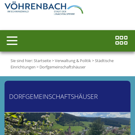
Sie sind hier:
Startseite
>
Verwaltung & Politik
>
Städtische
Einrichtungen
>
Dorfgemeinschaftshäuser
DORFGEMEINSCHAFTSHÄUSER