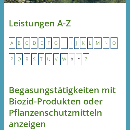
Leistungen A-Z
A
B
C
D
E
F
G
H
I
J
K
L
M
N
O
P
Q
R
S
T
U
V
W
X
Y
Z
Begasungstätigkeiten mit
Biozid-Produkten oder
Pflanzenschutzmitteln
anzeigen