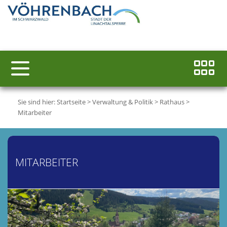
Sie sind hier:
Startseite
>
Verwaltung & Politik
>
Rathaus
>
Mitarbeiter
MITARBEITER