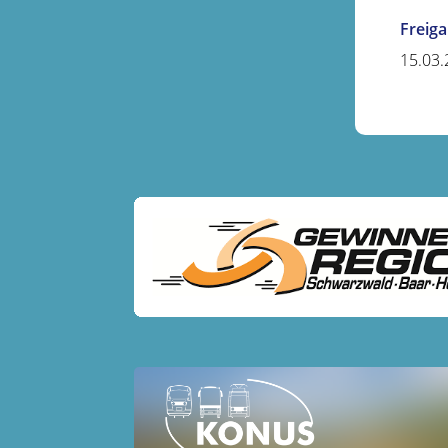
Freig
15.03.