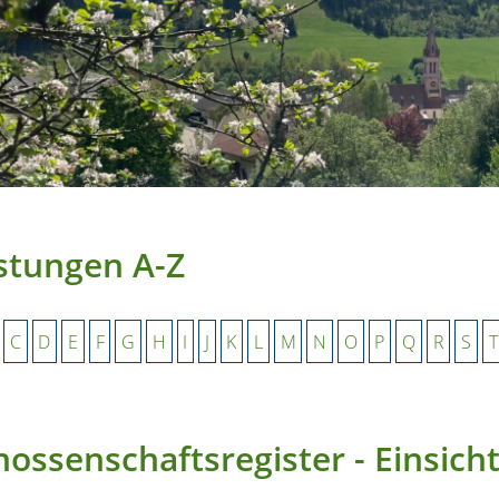
stungen A-Z
C
D
E
F
G
H
I
J
K
L
M
N
O
P
Q
R
S
T
ossenschaftsregister - Einsich