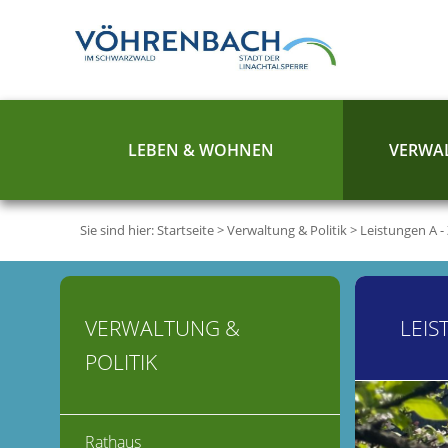
LEBEN & WOHNEN
VERWAL
Sie sind hier:
Startseite
>
Verwaltung & Politik
>
Leistungen A -
VERWALTUNG &
LEIS
POLITIK
Rathaus