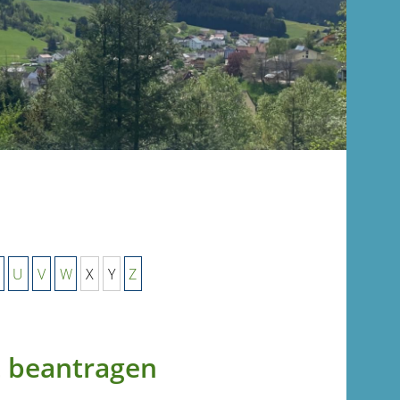
U
V
W
X
Y
Z
t beantragen