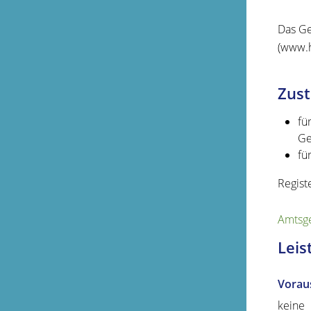
Das Ge
(www.h
Zust
fü
Ge
fü
Regist
Amtsge
Leis
Vorau
keine