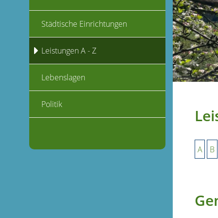
Städtische Einrichtungen
Leistungen A - Z
Lebenslagen
Politik
Lei
A
B
Gen