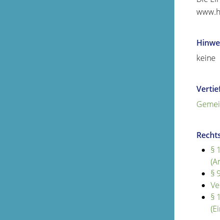
www.ha
Hinwe
keine
Verti
Gemein
Recht
§ 
(A
§ 
Ve
§ 
(E