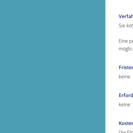
Verfa
Sie kö
Eine p
möglic
Friste
keine
Erford
keine
Koste
Die Ei