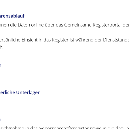
hrensablauf
nnen die Daten online über das Gemeinsame Registerportal de
ersönliche Einsicht in das Register ist während der Dienststund
h.
n
erliche Unterlagen
n
nsichtnahme in das Genossenschaftsregister sowie in die dazu