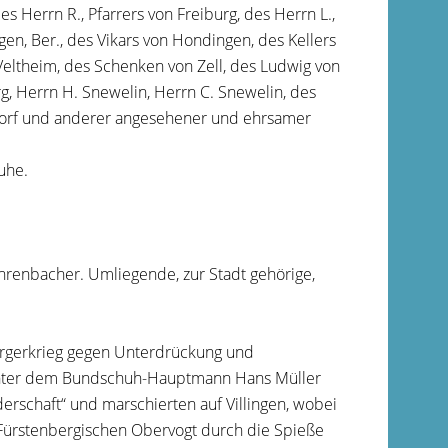
 Herrn R., Pfarrers von Freiburg, des Herrn L.,
ngen, Ber., des Vikars von Hondingen, des Kellers
Veltheim, des Schenken von Zell, des Ludwig von
g, Herrn H. Snewelin, Herrn C. Snewelin, des
dorf und anderer angesehener und ehrsamer
uhe.
renbacher. Umliegende, zur Stadt gehörige,
Bürgerkrieg gegen Unterdrückung und
. Unter dem Bundschuh-Hauptmann Hans Müller
erschaft“ und marschierten auf Villingen, wobei
 Fürstenbergischen Obervogt durch die Spieße