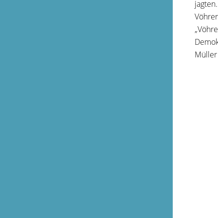
jagten
Vöhren
„Vöhre
Demokr
Müller