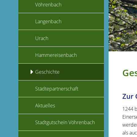
Vöhrenbach
Langenbach
Urach
Hammereisenbach
Ges
Geschichte
Städtepartnerschaft
Zur 
Aktuelles
1244 b
Einers
Stadtgutschein Vöhrenbach
werden
als au