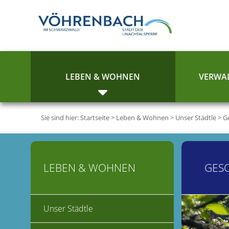
LEBEN & WOHNEN
VERWAL
Sie sind hier:
Startseite
>
Leben & Wohnen
>
Unser Städtle
>
G
LEBEN & WOHNEN
GES
Unser Städtle