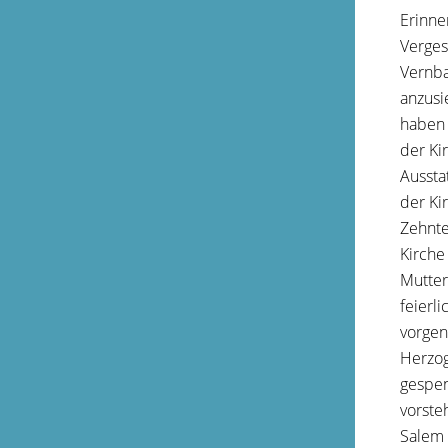
Erinne
Verges
Vernba
anzusi
haben 
der Ki
Aussta
der Ki
Zehnte
Kirche
Mutter
feierl
vorgen
Herzog
gespen
vorste
Salem 