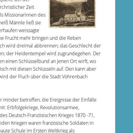
hristlicher Zeit
ls Missionarinnen des
eiß Männle ließ sie
erhaufen weissagte
ne Frucht mehr bringen und die Reben
ch wird dreimal abbrennen; das Geschlecht der
hlen; der Heidentempel wird zugrundegehen. Der
en einen Schlüsselbund an jenen Ort wirft, wo
Fisch mit diesen Schlüsseln auf. Den kann aber
, wird der Fluch über die Stadt Vöhrenbach
 minder betroffen, die Ereignisse der Einfälle
it: Erbfolgekriege, Revolutionsarmee,
des Deutsch-Französischen Krieges 1870 -71,
iden Kriegen waren französische Soldaten in
aute Schule im Ersten Weltkrieg als