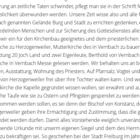
rung an zeitliche Taten schwindet, pflegt man sie in der Schrift 
slichkeit überwunden werden. Unsere Zeit wisse also und alle
ch genannten Gelände Burg und Stadt zu errichten gedenken, e
edelnden Menschen und zur Sicherung des Gottesdienstes alle
wir ein für den Kirchenbau geeignetes und dem priesterlich
rche zu Herzogenweiler, Mutterkirche des in Vernbach zu bauen
ttung 20 Joch Land und zwei Eigenleute, Berthold von Vernbach 
rche in Vernbach Messe gelesen werden. Wir behalten uns an be
n, Ausstattung, Wohnung des Priesters. Auf Pfarrsalz, Vogtei und
 von Herzogenweiler frei über ihre Tochter walten kann. Und we
kirche die Kapelle gegründet wissen wollen, sei erwähnt und a
iche Taufe wie sie zu Ostern und Pfingsten gespendet zu werden 
ommen werden sollen, es sei denn der Bischof von Konstanz, d
enweiler geben ihre Ermächtigung und Zustimmung, dass die 
det werden dürfen. Damit alles Vorstehende ewiglich unverände
hende Urkunde mit unserm eigenen Siegel und dem des Herrn H
zu bekräftigen sei. So geschehen bei der Stadt Freiburg im Jahr