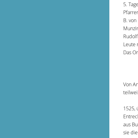
5. Tag
Pfarre
B. von
Munzin
Rudolf
Leute 
Das Or
Von An
teilwe
1525, 
Entrec
aus Bu
sie di