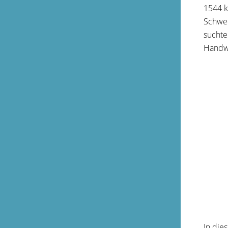
1544 k
Schwed
suchte
Handw
In die