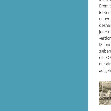
Eremit
lebten
neuen 
deshal
jede d
verdor
Männdl
sieben
eine Q
nur ei
aufgeh