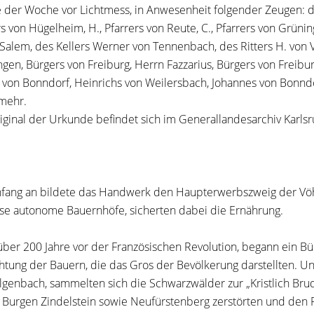
e der Woche vor Lichtmess, in Anwesenheit folgender Zeugen: des
rs von Hügelheim, H., Pfarrers von Reute, C., Pfarrers von Grüni
 Salem, des Kellers Werner von Tennenbach, des Ritters H. von 
gen, Bürgers von Freiburg, Herrn Fazzarius, Bürgers von Freibur
 von Bonndorf, Heinrichs von Weilersbach, Johannes von Bonn
mehr.
iginal der Urkunde befindet sich im Generallandesarchiv Karlsr
fang an bildete das Handwerk den Haupterwerbszweig der Vöh
ise autonome Bauernhöfe, sicherten dabei die Ernährung.
über 200 Jahre vor der Französischen Revolution, begann ein 
htung der Bauern, die das Gros der Bevölkerung darstellten
lgenbach, sammelten sich die Schwarzwälder zur „Kristlich Brud
e Burgen Zindelstein sowie Neufürstenberg zerstörten und den