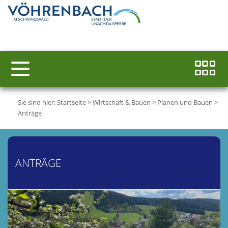
Sie sind hier:
Startseite
>
Wirtschaft & Bauen
>
Planen und Bauen
>
Anträge
ANTRÄGE