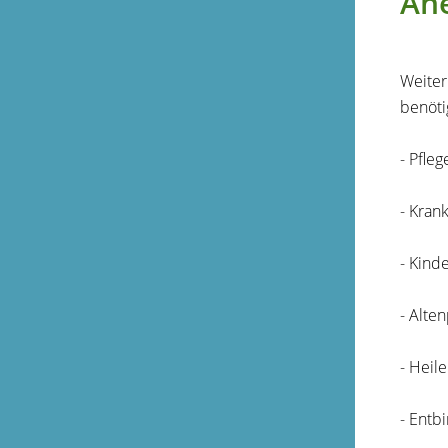
An
Weiter
benöti
- Pfle
- Kran
- Kind
- Alte
- Heil
- Entb