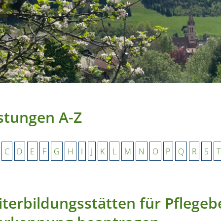
stungen A-Z
C
D
E
F
G
H
I
J
K
L
M
N
O
P
Q
R
S
T
terbildungsstätten für Pflegebe