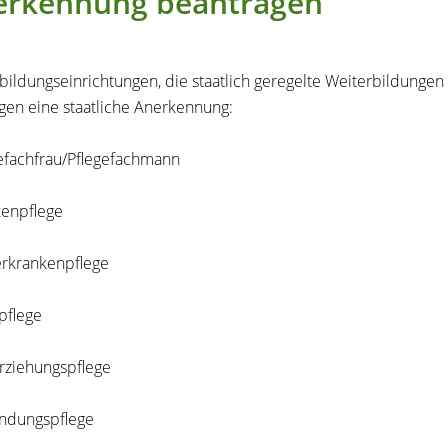
erkennung beantragen
bildungseinrichtungen, die staatlich geregelte Weiterbildungen
gen eine staatliche Anerkennung:
gefachfrau/Pflegefachmann
kenpflege
erkrankenpflege
npflege
erziehungspflege
indungspflege