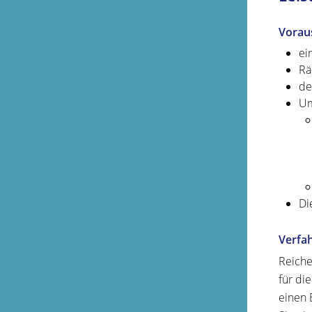
Vorau
ei
Rä
de
Um
Di
Verfa
Reiche
für di
einen 