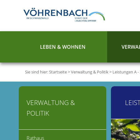
LEBEN & WOHNEN
VERWAL
Sie sind hier:
Startseite
>
Verwaltung & Politik
>
Leistungen A -
VERWALTUNG &
LEIS
POLITIK
Rathaus