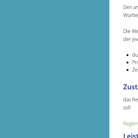
Den an
Württ
Die We
der je
du
Pr
Ze
Zust
das Re
soll
Regier
Leis