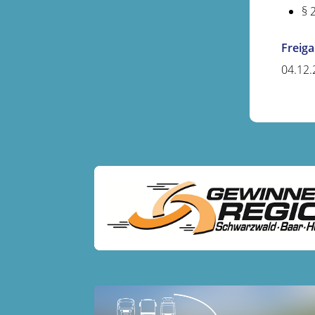
§ 
Freig
04.12.