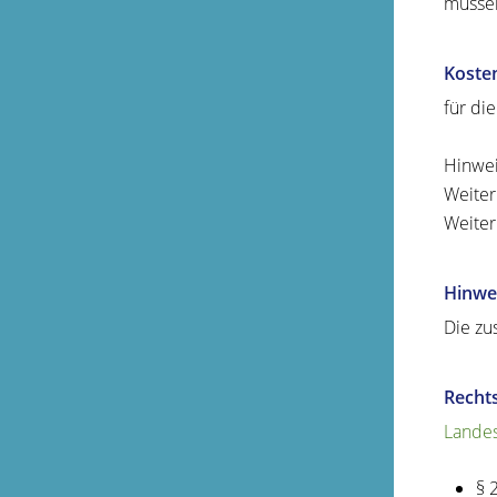
müssen
Koste
für di
Hinwei
Weiter
Weiter
Hinwe
Die zu
Recht
Landes
§ 