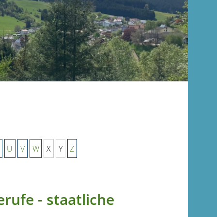
U
V
W
X
Y
Z
rufe - staatliche