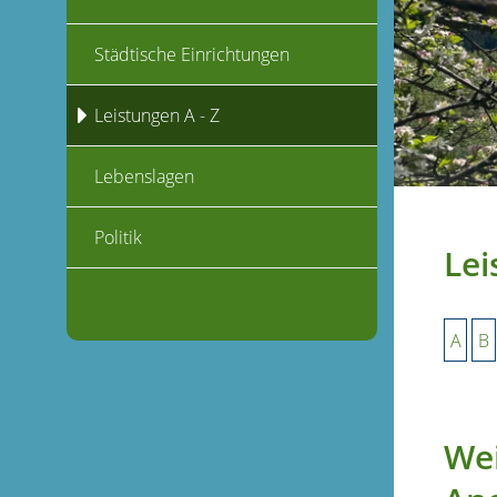
Städtische Einrichtungen
Leistungen A - Z
Lebenslagen
Politik
Lei
A
B
Wei