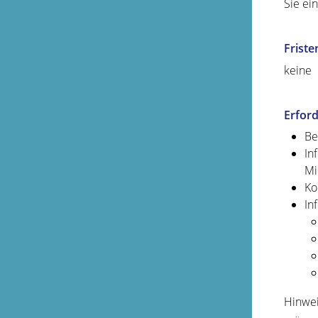
Sie ei
Friste
keine
Erford
Be
In
Mi
Ko
In
Hinwei