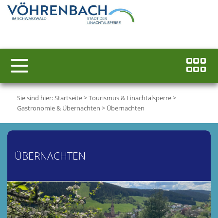
Sie sind hier:
Startseite
>
Tourismus & Linachtalsperre
>
Gastronomie & Übernachten
>
Übernachten
ÜBERNACHTEN