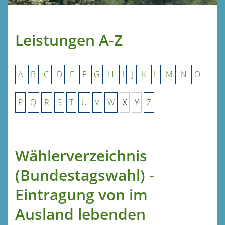
Leistungen A-Z
A
B
C
D
E
F
G
H
I
J
K
L
M
N
O
P
Q
R
S
T
U
V
W
X
Y
Z
Wählerverzeichnis
(Bundestagswahl) -
Eintragung von im
Ausland lebenden