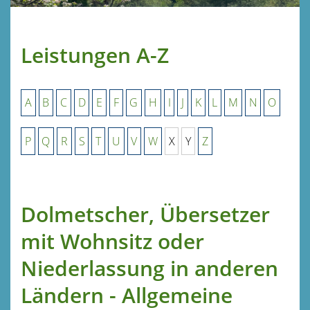
Leistungen A-Z
A
B
C
D
E
F
G
H
I
J
K
L
M
N
O
P
Q
R
S
T
U
V
W
X
Y
Z
Dolmetscher, Übersetzer
mit Wohnsitz oder
Niederlassung in anderen
Ländern - Allgemeine