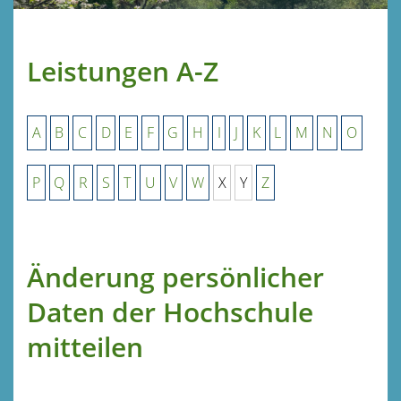
Leistungen A-Z
A
B
C
D
E
F
G
H
I
J
K
L
M
N
O
P
Q
R
S
T
U
V
W
X
Y
Z
Änderung persönlicher
Daten der Hochschule
mitteilen