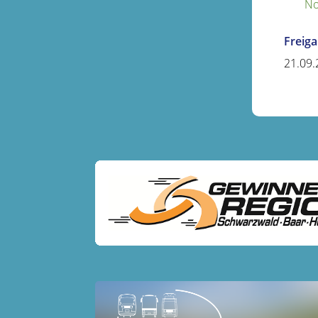
No
Freig
21.09.