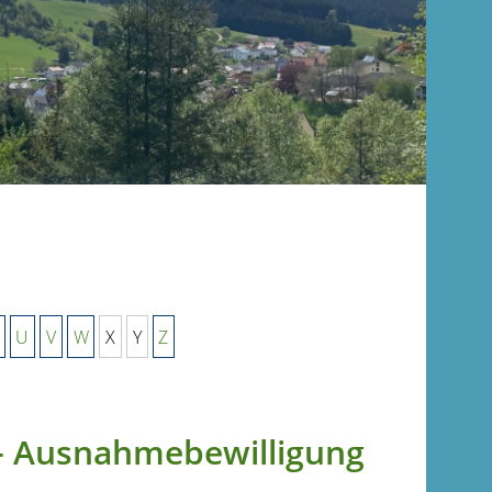
U
V
W
X
Y
Z
 - Ausnahmebewilligung