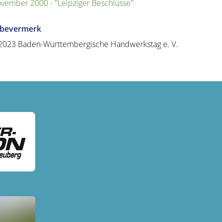
vember 2000 - "Leipziger Beschlüsse"
abevermerk
2023 Baden-Württembergische Handwerkstag e. V.