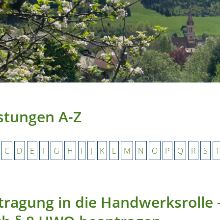
stungen A-Z
C
D
E
F
G
H
I
J
K
L
M
N
O
P
Q
R
S
T
tragung in die Handwerksrolle