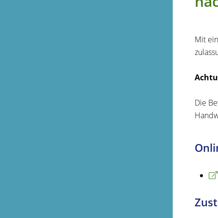
na
Mit ei
zulass
Achtu
Die Be
Handw
Onli
Zust