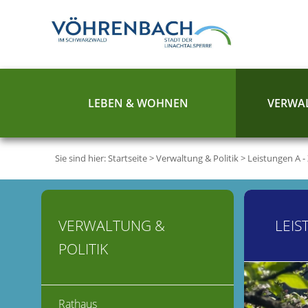
LEBEN & WOHNEN
VERWAL
Sie sind hier:
Startseite
>
Verwaltung & Politik
>
Leistungen A -
VERWALTUNG &
LEIS
POLITIK
Rathaus