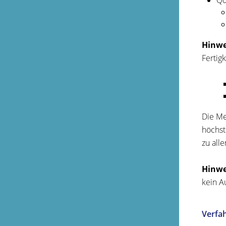
Qu
Hinwe
Fertig
Die Me
höchst
zu all
Hinwe
kein 
Verfa