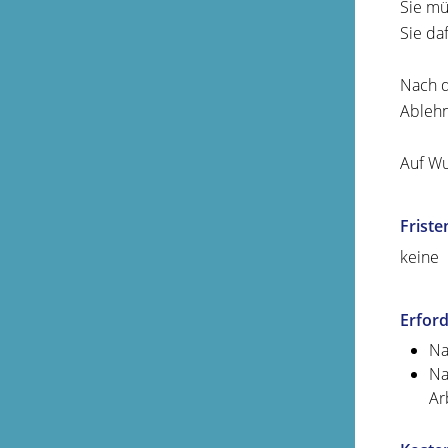
Sie mü
Sie da
Nach d
Ableh
Auf Wu
Friste
keine
Erford
Na
Na
Ar