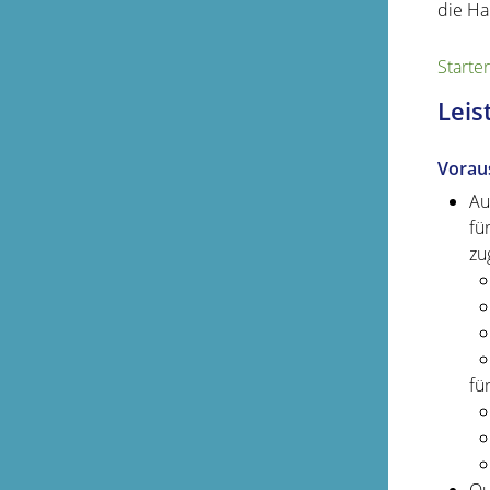
die Ha
Starte
Leis
Vorau
Au
fü
zu
fü