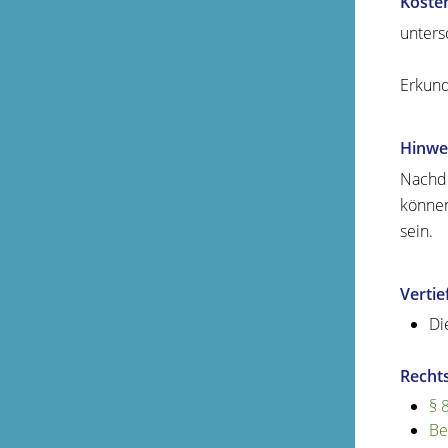
Koste
untersc
Erkund
Hinwe
Nachde
können
sein.
Verti
Di
Recht
§ 
Be