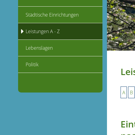
Städtische Einrichtungen
Leistungen A - Z
Lebenslagen
Politik
Lei
A
B
Ein