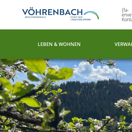
{fa-
enve
Kont
LEBEN & WOHNEN
VERWAL