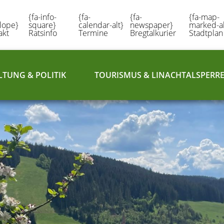
{fa-info-
{fa-
{fa-
{fa-map-
lope}
square}
calendar-alt}
newspaper}
marked-al
akt
Ratsinfo
Termine
Bregtalkurier
Stadtplan
TUNG & POLITIK
TOURISMUS & LINACHTALSPERR