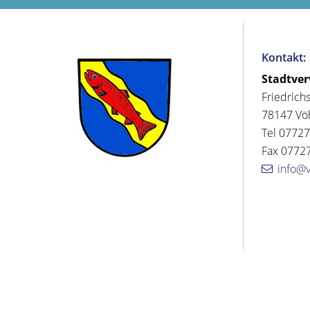
Kontakt:
Stadtve
Friedrich
78147 Vö
Tel 07727
Fax 07727
info@