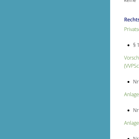
keine
Recht
Privat
§ 
Vorsch
(VVPSc
Nr
Anlage
Nr
Anlage
Nr