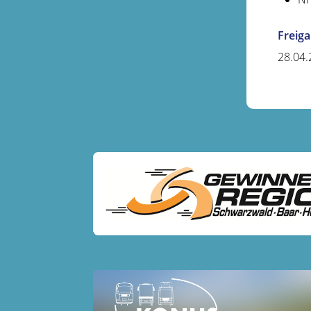
Freig
28.04