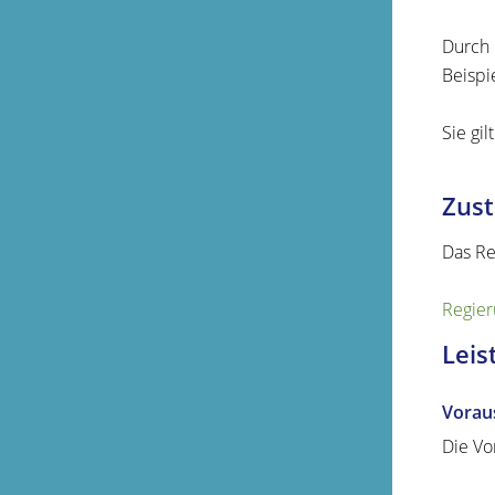
Durch 
Beispie
Sie gil
Zust
Das Re
Regier
Leis
Vorau
Die Vo