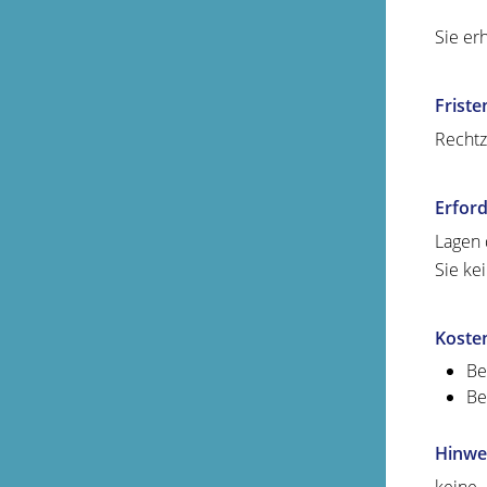
Sie er
Friste
Rechtz
Erford
Lagen 
Sie ke
Koste
Be
Be
Hinwe