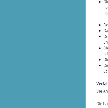
Di
De
Da
De
um
Di
öf
Di
Di
Sc
Verfa
Die An
Die ha