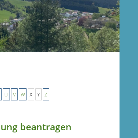
U
V
W
X
Y
Z
nnung beantragen