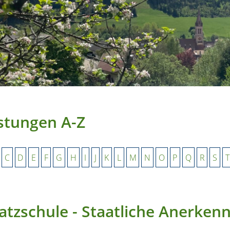
stungen A-Z
C
D
E
F
G
H
I
J
K
L
M
N
O
P
Q
R
S
T
atzschule - Staatliche Anerke