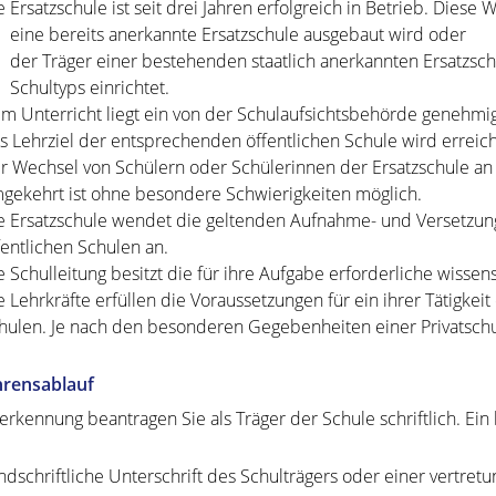
e Ersatzschule ist seit drei Jahren erfolgreich in Betrieb.
Diese Wa
eine bereits anerkannte Ersatzschule ausgebaut wird oder
der Träger einer bestehenden staatlich anerkannten Ersatzsc
Schultyps einrichtet.
m Unterricht liegt ein von der Schulaufsichtsbehörde genehmi
s Lehrziel der entsprechenden öffentlichen Schule wird erreich
r Wechsel von Schülern oder Schülerinnen der Ersatzschule an
gekehrt ist ohne besondere Schwierigkeiten möglich.
e Ersatzschule wendet die geltenden Aufnahme- und Versetz
fentlichen Schulen an.
e Schulleitung besitzt die für ihre Aufgabe erforderliche wisse
e Lehrkräfte erfüllen die Voraussetzungen für ein ihrer Tätigke
hulen.
Je nach den besonderen Gegebenheiten einer Privatsch
hrensablauf
erkennung beantragen Sie als Träger der Schule schriftlich. Ein
ndschriftliche Unterschrift des Schulträgers oder einer vertretu