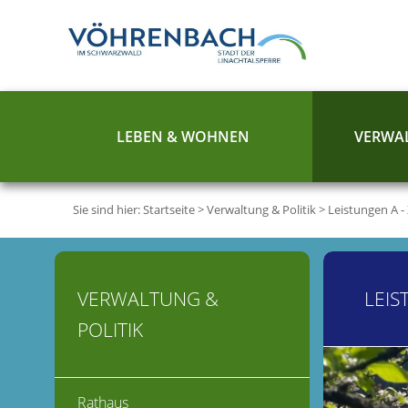
LEBEN & WOHNEN
VERWAL
Sie sind hier:
Startseite
>
Verwaltung & Politik
>
Leistungen A -
VERWALTUNG &
LEIS
POLITIK
Rathaus