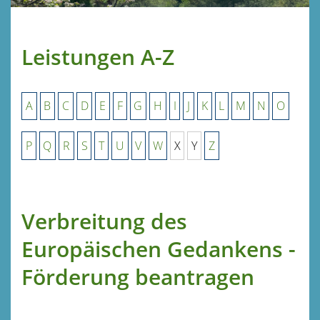
Leistungen A-Z
A
B
C
D
E
F
G
H
I
J
K
L
M
N
O
P
Q
R
S
T
U
V
W
X
Y
Z
Verbreitung des
Europäischen Gedankens -
Förderung beantragen