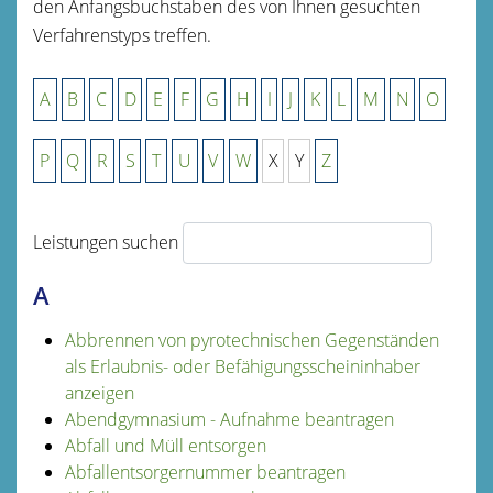
den Anfangsbuchstaben des von Ihnen gesuchten
Verfahrenstyps treffen.
A
B
C
D
E
F
G
H
I
J
K
L
M
N
O
P
Q
R
S
T
U
V
W
X
Y
Z
Leistungen suchen
A
Abbrennen von pyrotechnischen Gegenständen
als Erlaubnis- oder Befähigungsscheininhaber
anzeigen
Abendgymnasium - Aufnahme beantragen
Abfall und Müll entsorgen
Abfallentsorgernummer beantragen