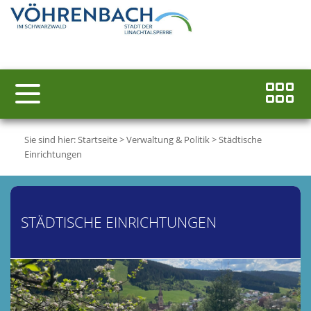
Sie sind hier:
Startseite
>
Verwaltung & Politik
>
Städtische
Einrichtungen
STÄDTISCHE EINRICHTUNGEN