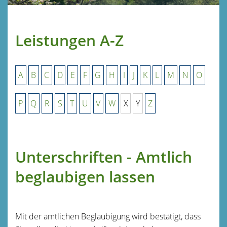
Leistungen A-Z
A
B
C
D
E
F
G
H
I
J
K
L
M
N
O
P
Q
R
S
T
U
V
W
X
Y
Z
Unterschriften - Amtlich
beglaubigen lassen
Mit der amtlichen Beglaubigung wird bestätigt, dass