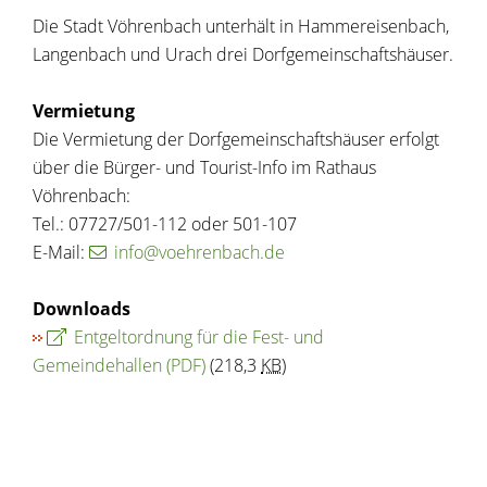
Die Stadt Vöhrenbach unterhält in Hammereisenbach,
Langenbach und Urach drei Dorfgemeinschaftshäuser.
Vermietung
Die Vermietung der Dorfgemeinschaftshäuser erfolgt
über die Bürger- und Tourist-Info im Rathaus
Vöhrenbach:
Tel.: 07727/501-112 oder 501-107
E-Mail:
info@voehrenbach.de
Downloads
Entgeltordnung für die Fest- und
Gemeindehallen
(PDF)
(218,3
KB
)
Copyright © 2020 - 2026 dvv-bw -
https://www.voehrenbach.de/verwaltung-und-
politik/staedtische+einrichtungen/dorfgemeinschaftshaeus