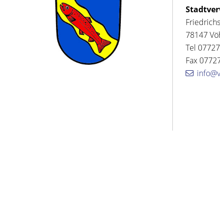
Stadtve
Friedrich
78147 Vö
Tel 07727
Fax 07727
info@