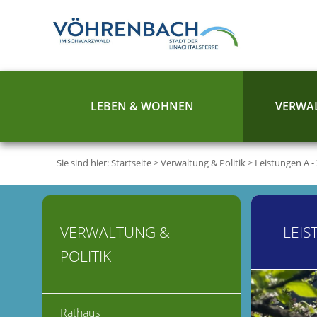
LEBEN & WOHNEN
VERWAL
Sie sind hier:
Startseite
>
Verwaltung & Politik
>
Leistungen A -
VERWALTUNG &
LEIS
POLITIK
Rathaus