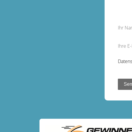
Ihr N
Ihre E
Datens