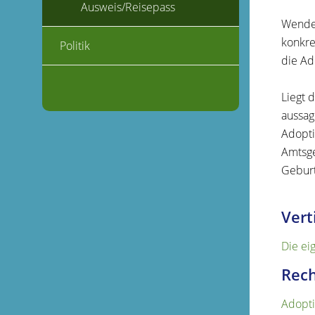
Ausweis/Reisepass
Wenden
konkre
Politik
die Ad
Liegt 
aussag
Adopti
Amtsge
Geburt
Vert
Die ei
Rech
Adopti