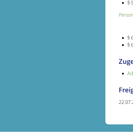
§ 
Person
§ 
§ 
Zuge
Ad
Fre
22.07.