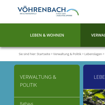
LEBEN & WOHNEN
VERWAL
Sie sind hier:
Startseite
>
Verwaltung & Politik
>
Lebenslagen
>
VERWALTUNG &
LEB
POLITIK
Rathaus