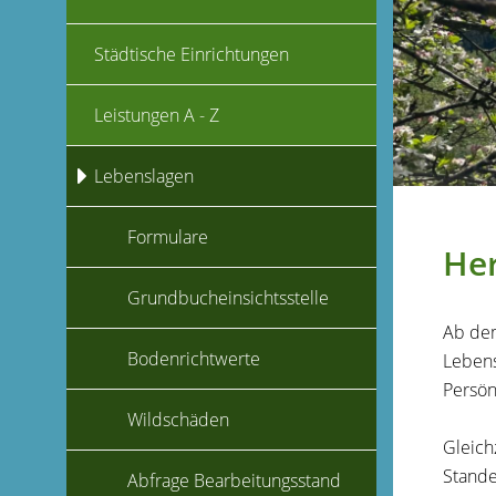
Städtische Einrichtungen
Leistungen A - Z
Lebenslagen
Formulare
Her
Grundbucheinsichtsstelle
Ab dem
Bodenrichtwerte
Lebens
Persön
Wildschäden
Gleich
Stande
Abfrage Bearbeitungsstand