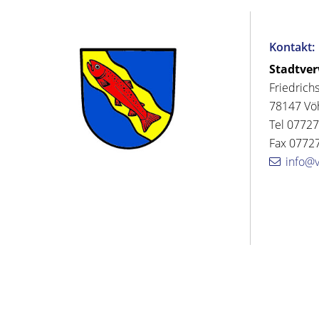
Kontakt:
Stadtve
Friedrich
78147 Vö
Tel 07727
Fax 07727
info@