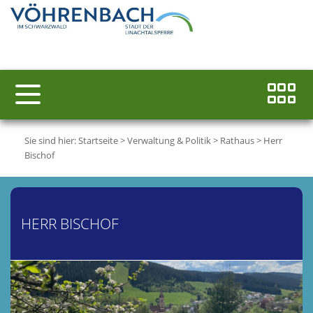
Sie sind hier:
Startseite
>
Verwaltung & Politik
>
Rathaus
>
Herr
Bischof
HERR BISCHOF