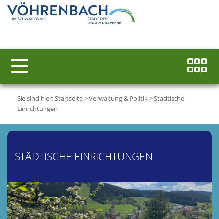
Sie sind hier:
Startseite
>
Verwaltung & Politik
>
Städtische
Einrichtungen
STÄDTISCHE EINRICHTUNGEN