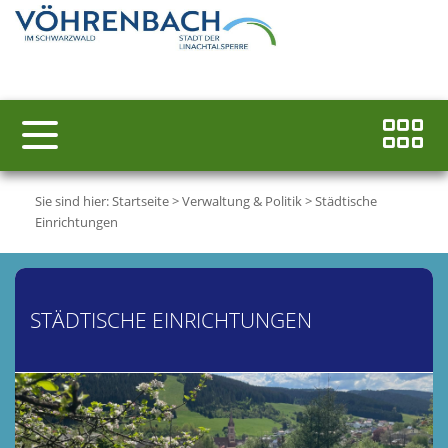
Sie sind hier:
Startseite
>
Verwaltung & Politik
>
Städtische
Einrichtungen
STÄDTISCHE EINRICHTUNGEN