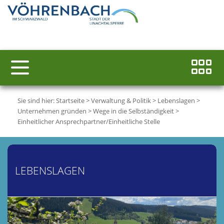
Sie sind hier:
Startseite
>
Verwaltung & Politik
>
Lebenslagen
>
Unternehmen gründen
>
Wege in die Selbständigkeit
>
Einheitlicher Ansprechpartner/Einheitliche Stelle
LEBENSLAGEN