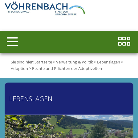
Sie sind hier:
Startseite
>
Verwaltung & Politik
>
Lebenslagen
>
Adoption
>
Rechte und Pflichten der Adoptiveltern
LEBENSLAGEN