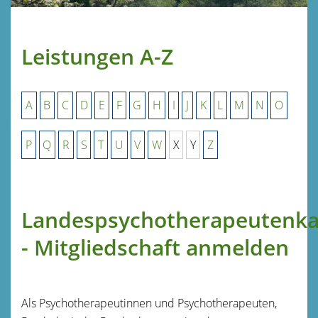
Leistungen A-Z
A
B
C
D
E
F
G
H
I
J
K
L
M
N
O
P
Q
R
S
T
U
V
W
X
Y
Z
Landespsychotherapeuten
- Mitgliedschaft anmelden
Als Psychotherapeutinnen und Psychotherapeuten,