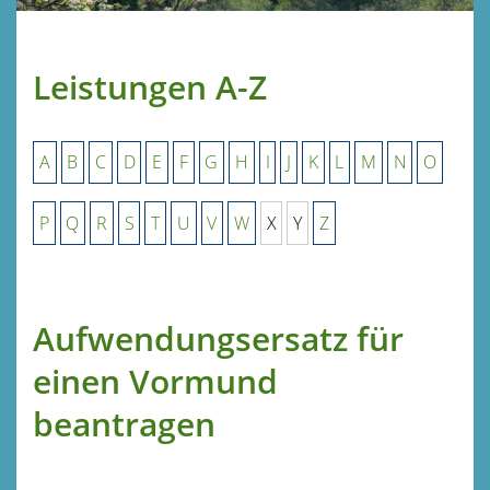
Leistungen A-Z
A
B
C
D
E
F
G
H
I
J
K
L
M
N
O
P
Q
R
S
T
U
V
W
X
Y
Z
Aufwendungsersatz für
einen Vormund
beantragen