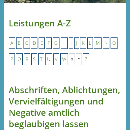
Leistungen A-Z
A
B
C
D
E
F
G
H
I
J
K
L
M
N
O
P
Q
R
S
T
U
V
W
X
Y
Z
Abschriften, Ablichtungen,
Vervielfältigungen und
Negative amtlich
beglaubigen lassen