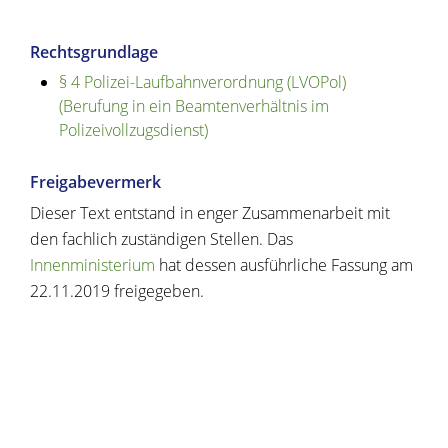
Rechtsgrundlage
§ 4 Polizei-Laufbahnverordnung (LVOPol)
(Berufung in ein Beamtenverhältnis im
Polizeivollzugsdienst)
Freigabevermerk
Dieser Text entstand in enger Zusammenarbeit mit
den fachlich zuständigen Stellen. Das
Innenministerium
hat dessen ausführliche Fassung am
22.11.2019 freigegeben.
Copyright © 2020 - 2021 dvv-bw -
https://www.voehrenbach.de/verwaltung-und-
politik/leistungen+a+-+z