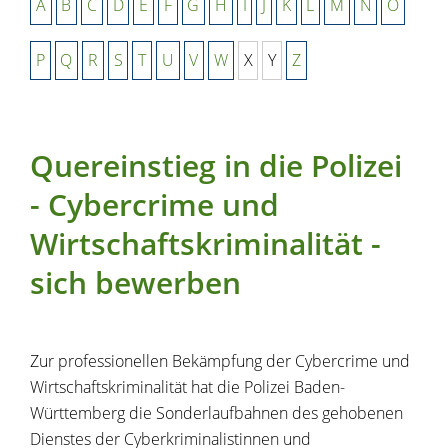
A
B
C
D
E
F
G
H
I
J
K
L
M
N
O
P
Q
R
S
T
U
V
W
X
Y
Z
Quereinstieg in die Polizei
- Cybercrime und
Wirtschaftskriminalität -
sich bewerben
Zur professionellen Bekämpfung der Cybercrime und
Wirtschaftskriminalität hat die Polizei Baden-
Württemberg die Sonderlaufbahnen des gehobenen
Dienstes der Cyberkriminalistinnen und