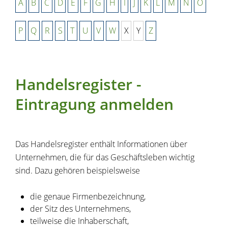
A
B
C
D
E
F
G
H
I
J
K
L
M
N
O
P
Q
R
S
T
U
V
W
X
Y
Z
Handelsregister -
Eintragung anmelden
Das Handelsregister enthält Informationen über
Unternehmen, die für das Geschäftsleben wichtig
sind. Dazu gehören beispielsweise
die genaue Firmenbezeichnung,
der Sitz des Unternehmens,
teilweise die Inhaberschaft,