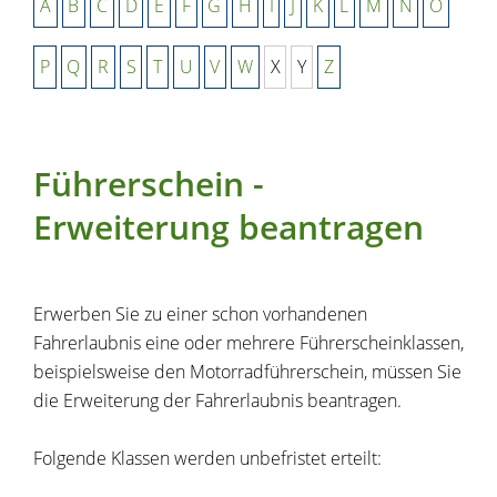
A
B
C
D
E
F
G
H
I
J
K
L
M
N
O
P
Q
R
S
T
U
V
W
X
Y
Z
Führerschein -
Erweiterung beantragen
Erwerben Sie zu einer schon vorhandenen
Fahrerlaubnis eine oder mehrere Führerscheinklassen,
beispielsweise den Motorradführerschein, müssen Sie
die Erweiterung der Fahrerlaubnis beantragen.
Folgende Klassen werden unbefristet erteilt: