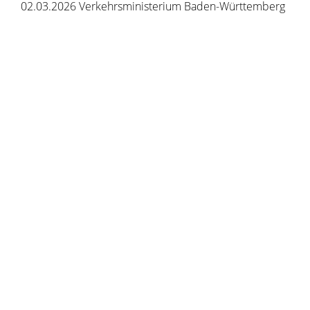
02.03.2026 Verkehrsministerium Baden-Württemberg
Copyright © 2020 - 2021 dvv-bw -
https://www.voehrenbach.de/verwaltung-und-
politik/leistungen+a+-+z