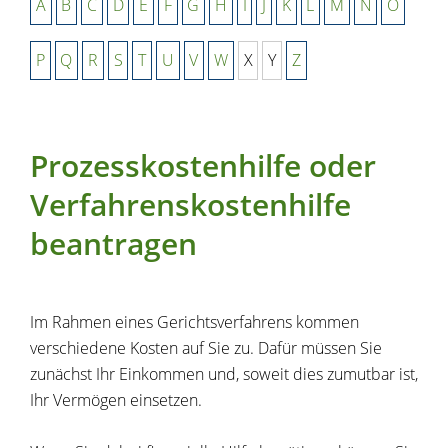
A
B
C
D
E
F
G
H
I
J
K
L
M
N
O
P
Q
R
S
T
U
V
W
X
Y
Z
Prozesskostenhilfe oder
Verfahrenskostenhilfe
beantragen
Im Rahmen eines Gerichtsverfahrens kommen
verschiedene Kosten auf Sie zu. Dafür müssen Sie
zunächst Ihr Einkommen und, soweit dies zumutbar ist,
Ihr Vermögen einsetzen.