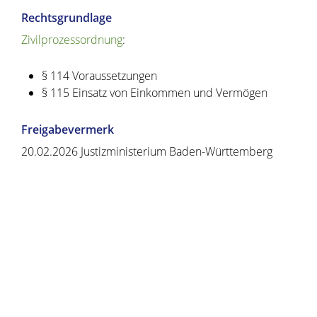
Rechtsgrundlage
Zivilprozessordnung
:
§ 114 Voraussetzungen
§ 115 Einsatz von Einkommen und Vermögen
Freigabevermerk
20.02.2026 Justizministerium Baden-Württemberg
Copyright © 2020 - 2021 dvv-bw -
https://www.voehrenbach.de/verwaltung-und-
politik/leistungen+a+-+z