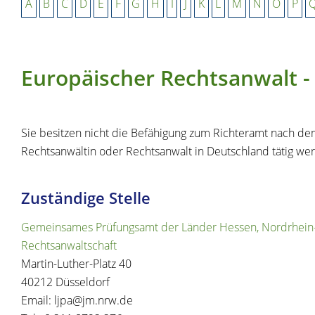
A
B
C
D
E
F
G
H
I
J
K
L
M
N
O
P
Europäischer Rechtsanwalt -
Sie besitzen nicht die Befähigung zum Richteramt nach de
Rechtsanwältin oder Rechtsanwalt in Deutschland tätig werd
Zuständige Stelle
Gemeinsames Prüfungsamt der Länder Hessen, Nordrhein-We
Rechtsanwaltschaft
Martin-Luther-Platz 40
40212 Düsseldorf
Email: ljpa@jm.nrw.de