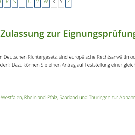
Q
R
S
T
U
V
W
X
Y
Z
 Zulassung zur Eignungsprüfun
m Deutschen Richtergesetz, sind europäische Rechtsanwältin o
en? Dazu können Sie einen Antrag auf Feststellung einer gleichw
stfalen, Rheinland-Pfalz, Saarland und Thüringen zur Abnahm