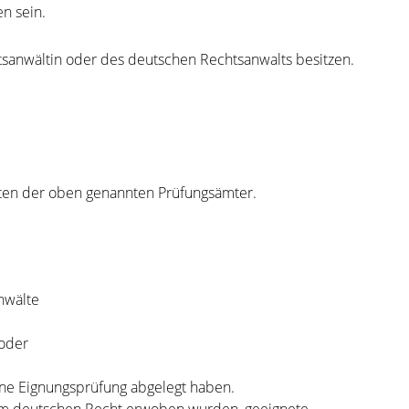
n sein.
tsanwältin oder des deutschen Rechtsanwalts besitzen.
iten der oben genannten Prüfungsämter.
nwälte
 oder
ine Eignungsprüfung abgelegt haben.
 im deutschen Recht erwoben wurden, geeignete