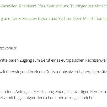
stfalen, Rheinland-Pfalz, Saarland und Thüringen zur Abnahm
nd der Freistaaten Bayern und Sachsen beim Ministerium der
tzt voraus:
ittelbaren Zugang zum Beruf eines europäischen Rechtsanwalts
 überwiegend in einem Drittstaat absolviert haben, ist zusätzl
inen Antrag auf Feststellung einer gleichwertigen Berufsquali
ise mit beglaubigter deutscher Übersetzung einreichen.