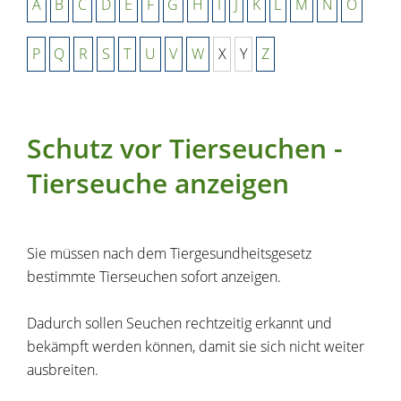
A
B
C
D
E
F
G
H
I
J
K
L
M
N
O
P
Q
R
S
T
U
V
W
X
Y
Z
Schutz vor Tierseuchen -
Tierseuche anzeigen
Sie müssen nach dem Tiergesundheitsgesetz
bestimmte Tierseuchen sofort anzeigen.
Dadurch sollen Seuchen rechtzeitig erkannt und
bekämpft werden können, damit sie sich nicht weiter
ausbreiten.