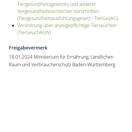
Tiergesundheitsgesetzes und anderer
tiergesundheitsrechtlicher Vorschriften
(Tiergesundheitsausführungsgesetz - TierGesAG)
Verordnung über anzeigepflichtige Tierseuchen
(TierSeuchAnzV)
Freigabevermerk
18.01.2024 Ministerium für Ernährung, Ländlichen
Raum und Verbraucherschutz Baden-Württemberg
Copyright © 2020 - 2021 dvv-bw -
https://www.voehrenbach.de/verwaltung-und-
politik/leistungen+a+-+z