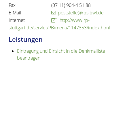
Fax
(07
11) 904-4
51
88
E-Mail
poststelle@rps.bwl.de
Internet
http://www.rp-
stuttgart.de/servlet/PB/menu/1147353/index.html
Leistungen
Eintragung und Einsicht in die Denkmalliste
beantragen
Copyright © 2020 - 2021 dvv-bw -
https://www.voehrenbach.de/verwaltung-und-
politik/staedtische+einrichtungen